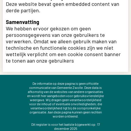
Deze website bevat geen embedded content van
derde partijen.
Samenvatting
We hebben ervoor gekozen om geen
persoonsgegevens van onze gebruikers te
verwerken. Omdat we alleen gebruik maken van
technische en functionele cookies zijn we niet
wettelijk verplicht om een cookie consent banner
te tonen aan onze gebruikers
De informatie op deze pagina is geen officiële
communicatie van Gemeente Zwolle. Deze data is
afkomstig van de websites van andere organisaties
en wordt hier aangeboden voor gebruiksvriendelijke
weergave. Wij dragen geen verantwoordelijkheid
voor de inhoud of eventuele onvolledigheden; die
verantwoordelijkheid ligt bij de oorspronkelijke
organisatie. Aan deze pagina kunnen geen rechten
worden ontleend.
Dit register is voor het laatste bijgewerkt op:
17
december 2025